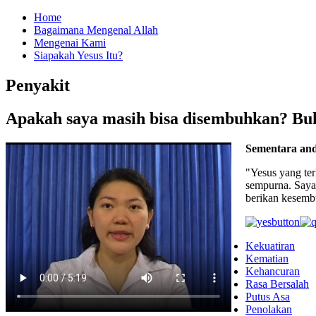
Home
Bagaimana Mengenal Allah
Mengenai Kami
Siapakah Yesus Itu?
Penyakit
Apakah saya masih bisa disembuhkan? Buka
Sementara and
"Yesus yang te
sempurna. Saya
berikan kesemb
Kekuatiran
Kematian
Kehancuran
Rasa Bersalah
Putus Asa
Penolakan