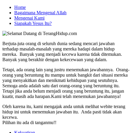
Home
Bagaimana Mengenal Allah
Mengenai Kami
Siapakah Yesus Itu?
Berjuta-juta orang di seluruh dunia sedang mencari jawaban
terhadap masalah-masalah yang mereka hadapi dalam hidup
mereka. Banyak yang menjadi kecewa karena tidak ditemukan.
Banyak yang berakhir dengan kekecewaan yang dalam.
Tetapi, ada orang lain yang justru menemukan jawabannya. Orang-
orang yang beruntung itu mampu untuk bangkit dari situasi mereka
yang menyakitkan dan menikmati kehidupan yang seutuhnya.
Semoga anda adalah satu dari orang-orang yang beruntung itu.
Tetapi jika anda belum menjadi orang yang beruntung itu, jangan
kuatir, masih ada harapan.Kami telah menemukan jawabannya!
Oleh karena itu, kami mengajak anda untuk melihat webite terang
hidup ini untuk menemukan jawaban itu. Anda pasti tidak akan
kecewa.
Pilihan itu ada di tanganmu!!
Kekuatiran