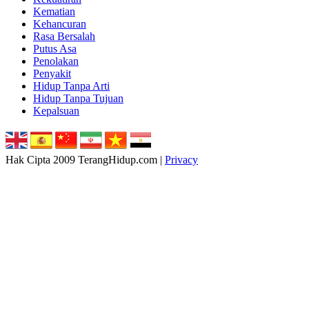
Kematian
Kehancuran
Rasa Bersalah
Putus Asa
Penolakan
Penyakit
Hidup Tanpa Arti
Hidup Tanpa Tujuan
Kepalsuan
Hak Cipta 2009 TerangHidup.com |
Privacy